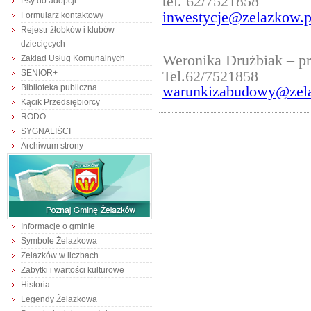
tel. 62/7521858
Psy do adopcji
inwestycje@zelazkow.p
Formularz kontaktowy
Rejestr żłobków i klubów
dziecięcych
Weronika Drużbiak – p
Zakład Usług Komunalnych
Tel.62/7521858
SENIOR+
Biblioteka publiczna
warunkizabudowy@zel
Kącik Przedsiębiorcy
RODO
SYGNALIŚCI
Archiwum strony
Informacje o gminie
Symbole Żelazkowa
Żelazków w liczbach
Zabytki i wartości kulturowe
Historia
Legendy Żelazkowa