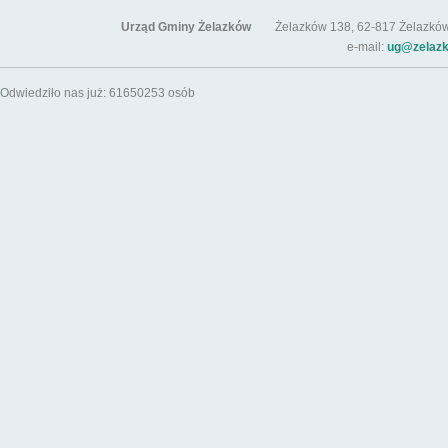
Urząd Gminy Żelazków
Żelazków 138, 62-817 Żelazków / t
e-mail:
ug@zelazk
Odwiedziło nas już: 61650253 osób