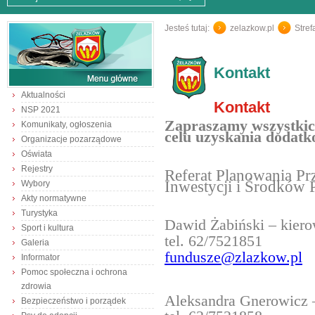
Jesteś tutaj:
zelazkow.pl
/
Stref
Kontakt
Aktualności
Kontakt
NSP 2021
Zapraszamy wszystkic
Komunikaty, ogłoszenia
celu uzyskania dodatk
Organizacje pozarządowe
Oświata
Rejestry
Referat Planowania Pr
Inwestycji i Środkó
Wybory
Akty normatywne
Turystyka
Dawid Żabiński – kier
Sport i kultura
tel. 62/7521851
Galeria
fundusze@zlazkow.pl
Informator
Pomoc społeczna i ochrona
zdrowia
Aleksandra Gnerowicz 
Bezpieczeństwo i porządek