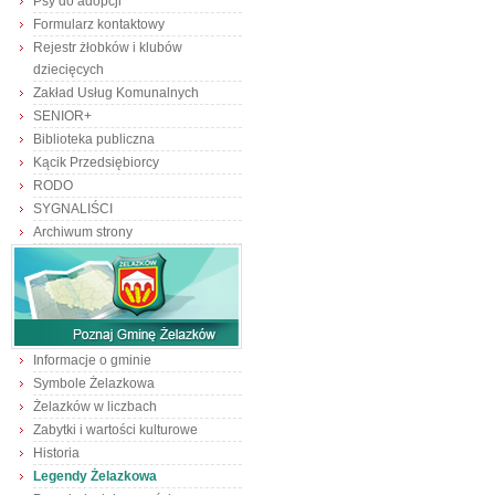
Psy do adopcji
Formularz kontaktowy
Rejestr żłobków i klubów
dziecięcych
Zakład Usług Komunalnych
SENIOR+
Biblioteka publiczna
Kącik Przedsiębiorcy
RODO
SYGNALIŚCI
Archiwum strony
Informacje o gminie
Symbole Żelazkowa
Żelazków w liczbach
Zabytki i wartości kulturowe
Historia
Legendy Żelazkowa