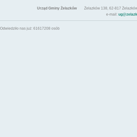
Urząd Gminy Żelazków
Żelazków 138, 62-817 Żelazków / t
e-mail:
ug@zelazk
Odwiedziło nas już: 61617208 osób