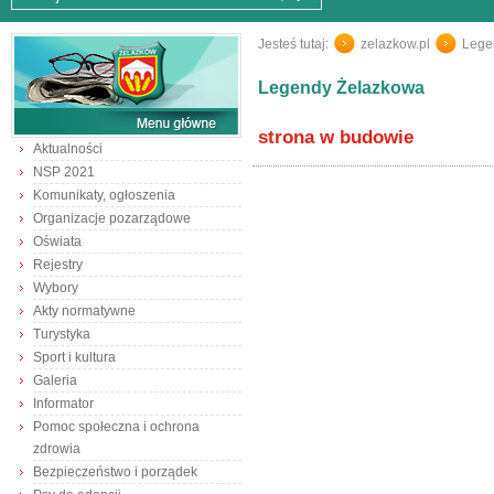
Jesteś tutaj:
zelazkow.pl
/
Lege
Legendy Żelazkowa
strona w budowie
Aktualności
NSP 2021
Komunikaty, ogłoszenia
Organizacje pozarządowe
Oświata
Rejestry
Wybory
Akty normatywne
Turystyka
Sport i kultura
Galeria
Informator
Pomoc społeczna i ochrona
zdrowia
Bezpieczeństwo i porządek