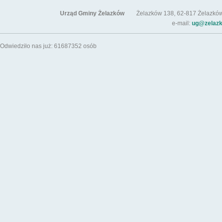
Urząd Gminy Żelazków
Żelazków 138, 62-817 Żelazków / t
e-mail:
ug@zelazk
Odwiedziło nas już: 61687352 osób