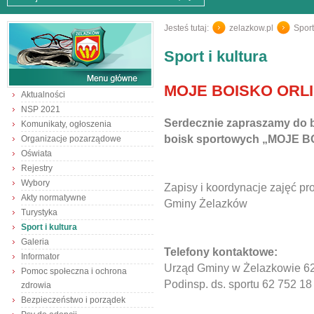
Jesteś tutaj:
zelazkow.pl
/
Sport
Sport i kultura
MOJE BOISKO ORLI
Aktualności
NSP 2021
Serdecznie zapraszamy do 
Komunikaty, ogłoszenia
boisk sportowych „MOJE B
Organizacje pozarządowe
Oświata
Rejestry
Wybory
Zapisy i koordynacje zajęć pr
Akty normatywne
Gminy Żelazków
Turystyka
Sport i kultura
Galeria
Telefony kontaktowe:
Informator
Urząd Gminy w Żelazkowie 62
Pomoc społeczna i ochrona
Podinsp. ds. sportu 62 752 18
zdrowia
Bezpieczeństwo i porządek