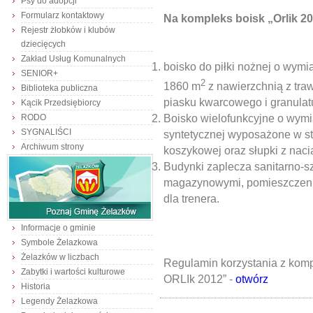
Psy do adopcji
Formularz kontaktowy
Na kompleks boisk „Orlik 201
Rejestr żłobków i klubów
dziecięcych
Zakład Usług Komunalnych
boisko do piłki nożnej o wymi
SENIOR+
2
1860 m
z nawierzchnią z tra
Biblioteka publiczna
piasku kwarcowego i granula
Kącik Przedsiębiorcy
Boisko wielofunkcyjne o wymi
RODO
SYGNALIŚCI
syntetycznej wyposażone w sto
Archiwum strony
koszykowej oraz słupki z naci
Budynki zaplecza sanitarno-
magazynowymi, pomieszczen
dla trenera.
Informacje o gminie
Symbole Żelazkowa
Żelazków w liczbach
Regulamin korzystania z komp
Zabytki i wartości kulturowe
ORLIk 2012” -
otwórz
Historia
Legendy Żelazkowa