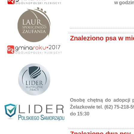
w godzin
Znaleziono psa w mie
Osobę chętną do adopcji 
Żelazkowie tel. (62) 75-218-
do 15:30
Znaleziono dwa psy