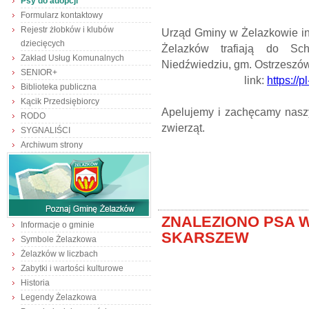
Psy do adopcji
Formularz kontaktowy
Rejestr żłobków i klubów
Urząd Gminy w Żelazkowie in
dziecięcych
Żelazków trafiają do Sc
Zakład Usług Komunalnych
Niedźwiedziu, gm. Ostrzesz
SENIOR+
link:
https://
Biblioteka publiczna
Kącik Przedsiębiorcy
Apelujemy i zachęcamy nas
RODO
zwierząt.
SYGNALIŚCI
Archiwum strony
ZNALEZIONO PSA 
Informacje o gminie
SKARSZEW
Symbole Żelazkowa
Żelazków w liczbach
Zabytki i wartości kulturowe
Historia
Legendy Żelazkowa