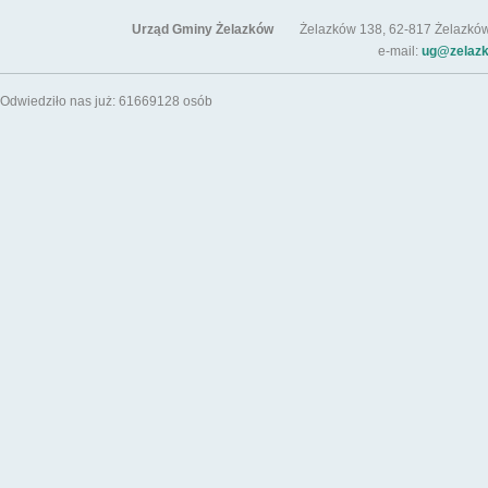
Urząd Gminy Żelazków
Żelazków 138, 62-817 Żelazków / t
e-mail:
ug@zelazk
Odwiedziło nas już: 61669128 osób