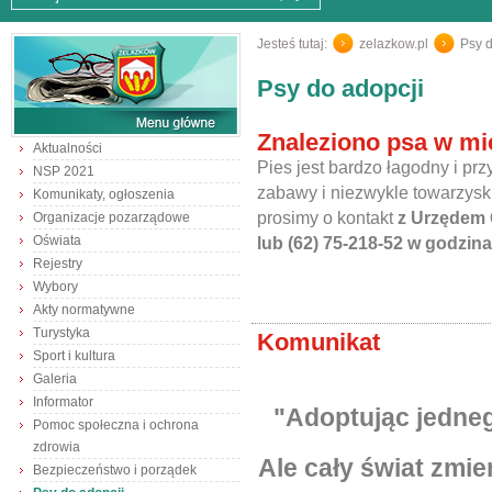
Jesteś tutaj:
zelazkow.pl
/
Psy d
Psy do adopcji
Znaleziono psa w mi
Aktualności
Pies jest bardzo łagodny i prz
NSP 2021
zabawy i niezwykle towarzyski
Komunikaty, ogłoszenia
prosimy o kontakt
z Urzędem G
Organizacje pozarządowe
Oświata
lub (62) 75-218-52 w godzin
Rejestry
Wybory
Akty normatywne
Turystyka
Komunikat
Sport i kultura
Galeria
Informator
"Adoptując jedneg
Pomoc społeczna i ochrona
zdrowia
Ale cały świat zmie
Bezpieczeństwo i porządek