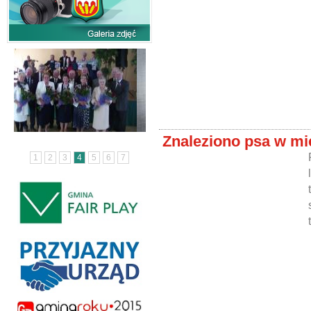
Znaleziono psa w mi
1
2
3
4
5
6
7