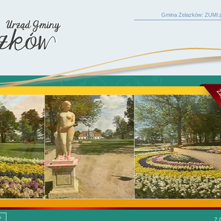
Gmina Żelazków: ZUMI.p
7.