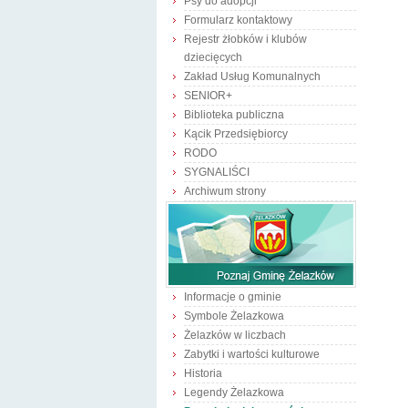
Psy do adopcji
Formularz kontaktowy
Rejestr żłobków i klubów
dziecięcych
Zakład Usług Komunalnych
SENIOR+
Biblioteka publiczna
Kącik Przedsiębiorcy
RODO
SYGNALIŚCI
Archiwum strony
Informacje o gminie
Symbole Żelazkowa
Żelazków w liczbach
Zabytki i wartości kulturowe
Historia
Legendy Żelazkowa