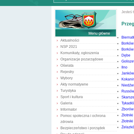
Jesteś t
Przeg
Biernat
Aktualności
Borków
NSP 2021
Borków 
Komunikaty, ogłoszenia
Dębe
Organizacje pozarządowe
Golisz
Oświata
Ilno
Rejestry
Janków
Wybory
Kokani
Akty normatywne
Niedźw
Turystyka
Russó
Sport i kultura
Skarsz
Galeria
Tykadł
Zborów
Informator
Złotnik
Pomoc społeczna i ochrona
Złotniki
zdrowia
Żelazk
Bezpieczeństwo i porządek