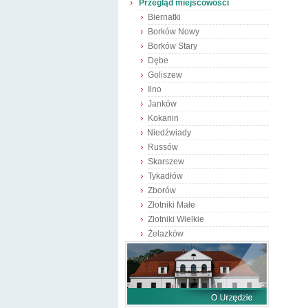
Przegląd miejscowości
Biernatki
Borków Nowy
Borków Stary
Dębe
Goliszew
Ilno
Janków
Kokanin
Niedźwiady
Russów
Skarszew
Tykadłów
Zborów
Złotniki Małe
Złotniki Wielkie
Żelazków