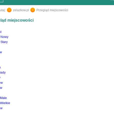
utaj:
zelazkow.pl
/
Przegląd miejscowości
ląd miejscowości
ki
 Nowy
Stary
ew
n
iady
w
ew
ów
i Małe
 Wielkie
ów