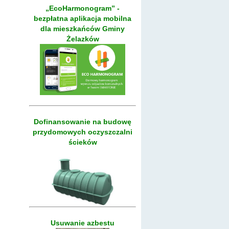
„EcoHarmonogram” -
bezpłatna aplikacja mobilna
dla mieszkańców Gminy
Żelazków
Dofinansowanie na budowę
przydomowych oczyszczalni
ścieków
Usuwanie azbestu