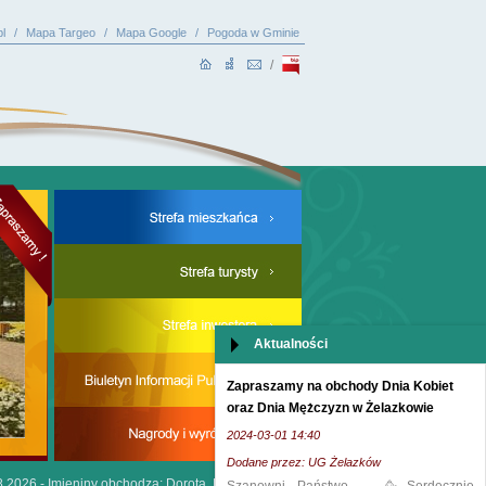
l
/
Mapa Targeo
/
Mapa Google
/
Pogoda w Gminie
/
Aktualności
Zapraszamy na obchody Dnia Kobiet
oraz Dnia Mężczyzn w Żelazkowie
2024-03-01 14:40
Dodane przez: UG Żelazków
8.2026 -
Imieniny obchodzą: Dorota, Kajetan i Donat