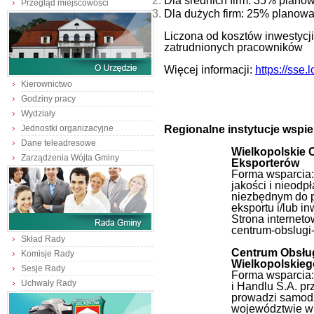
Dla średnich firm: 35% plan
Przegląd miejscowości
Dla dużych firm: 25% planow
Liczona od kosztów inwestycji
zatrudnionych pracowników
Więcej informacji:
https://sse.l
Kierownictwo
Godziny pracy
Wydziały
Regionalne instytucje wspie
Jednostki organizacyjne
Dane teleadresowe
Wielkopolskie 
Zarządzenia Wójta Gminy
Eksporterów
Forma wsparcia:
jakości i nieodp
niezbędnym do p
eksportu i/lub i
Strona interneto
centrum-obslugi
Skład Rady
Centrum Obsłu
Komisje Rady
Wielkopolskieg
Sesje Rady
Forma wsparcia:
Uchwały Rady
i Handlu S.A. pr
prowadzi samodz
województwie wi