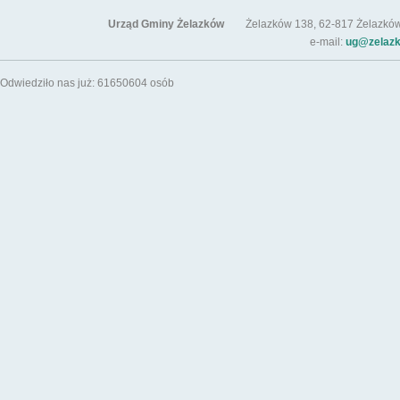
Urząd Gminy Żelazków
Żelazków 138, 62-817 Żelazków / t
e-mail:
ug@zelazk
Odwiedziło nas już: 61650604 osób