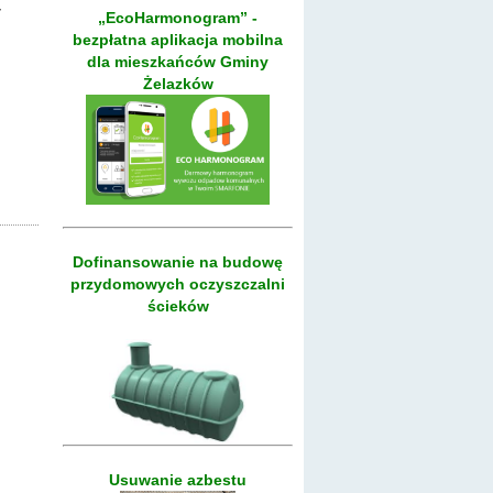
7
„EcoHarmonogram” -
bezpłatna aplikacja mobilna
dla mieszkańców Gminy
Żelazków
Dofinansowanie na budowę
przydomowych oczyszczalni
ścieków
Usuwanie azbestu