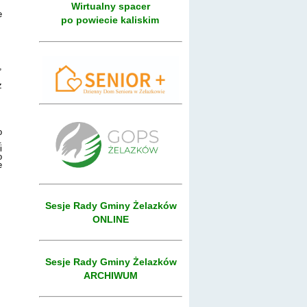
Wirtualny spacer
e
po powiecie kaliskim
,
z
o
.
i
o
e
Sesje Rady Gminy Żelazków
ONLINE
Sesje Rady Gminy Żelazków
ARCHIWUM
m