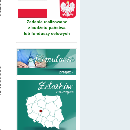
o
e
j
a
ć
Zadania realizowane
z budżetu państwa
lub funduszy celowych
ę
e
h
w
h
h
y
i
z