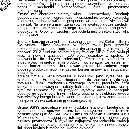
Na terenie Gminy zarejestrowanych jest ponad 1,1 tys lokalnyc
przedsiębiorców. Działają oni przede wszystkim w obszarz
handlu, mechaniki samochodowej oraz przetwórstw
przemysłowego.
Gmina ma charakter nizinny, rolno – przemysłowy. Dominuj
gospodarstwa rolno – ogrodniczo – kwiaciarskie, uprawy kukurydz
i buraków, sadownictwo oraz gospodarstwa zajmujące się hodowl
zwierząt. Na terenie gminy Żelazków nie występują duże zakłady 
fabryki, ale funkcjonują różnego rodzaju zakłady usługowe 
produkcyjne. Głównym źródłem gospodarki jest przetwórstwo roln
– spożywcze.
Jedną z bardziej znanych firm naszego regionu jest
Ceko – Sery 
Goliszewa
. Firma powstała w 1990 roku jako prywatn
przedsiębiorstwo i od tego czasu dynamicznie się rozwija. 
czerwcu 2012 fundusz private equity Avallon MBO Fund, wykupi
wraz z nowym zarządem 100 proc. udziałów w spółce. 
porównaniu do dużych mleczarni, Ceko jest zakładem 
stosunkowo niewielkiej skali produkcji, co sprawia, że jesteśmy 
stanie bardzo rzetelnie kontrolować jakość. Na żadnym etapi
procesu produkcyjnego nie używa konserwantów ani sztucznyc
dodatków.
Kolejna firma -
Elena
powstała w 1990 roku jako wyraz pasji je
właściciela - Franciszka Siegienia - do zdrowia i zdroweg
żywienia. W celu zachowania zdrowego wymiaru produktów, firm
korzysta z innowacyjnej metody liofilizacji. Proces opiera się n
tym, że zamraża się na przykład wybrany owoc, a następni
poddaje go sublimacji. Innymi słowy, obecna w strukturze owocu
warzywa czy innego artykułu woda jest więc najpierw zamrażana, 
następnie przekształca się ją w stan gazowy.
Grupa AWW
specjalizuje się w produkcji etanolu i bioetanolu n
rynki chemiczne, spożywcze oraz farmaceutyczne. Firma działa n
polskim rynku już od 1991 roku. Firma od pokoleń związana jest 
Wielkopolską: tu znajdują się ich uprawy, gorzelnie i nowoczesn
zakłady przetwórcze. Kultywując najlepsze gospodarskie tradycj
firma stawia na rozwój technologiczny, korzysta z nowoczesnyc
linii produkcyjnych mając na uwadze ekologię.