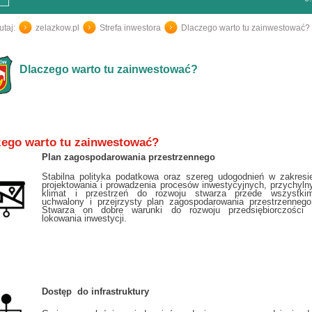
utaj:
zelazkow.pl
/
Strefa inwestora
/
Dlaczego warto tu zainwestować?
Dlaczego warto tu zainwestować?
zego warto tu zainwestować?
Plan zagospodarowania przestrzennego
Stabilna polityka podatkowa oraz szereg udogodnień w zakresi
projektowania
i prowadzenia procesów inwestycyjnych, przychyln
klimat i przestrzeń do rozwoju stwarza przede wszystki
uchwalony i przejrzysty plan zagospodarowania przestrzennego
Stwarza on dobre warunki do rozwoju przedsiębiorczości 
lokowania inwestycji.
Dostęp do infrastruktury