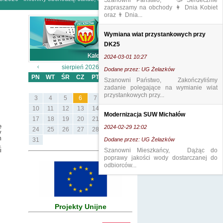
Szanowni Państwo, 🥳Serdecznie
zapraszamy na obchody 👩 Dnia Kobiet
oraz 👨 Dnia...
Wymiana wiat przystankowych przy
DK25
2024-03-01 10:27
sierpień 2026
Dodane przez: UG Żelazków
PN
WT
ŚR
CZ
PT
SB
ND
Szanowni Państwo, Zakończyliśmy
zadanie polegające na wymianie wiat
1
2
przystankowych przy...
3
4
5
6
7
8
9
10
11
12
13
14
15
16
Modernizacja SUW Michałów
17
18
19
20
21
22
23
e
2024-02-29 12:02
24
25
26
27
28
29
30
y
m
31
Dodane przez: UG Żelazków
.
i
Szanowni Mieszkańcy, Dążąc do
poprawy jakości wody dostarczanej do
odbiorców...
Projekty Unijne