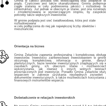
Gmina w całości posiada sieć wodociągową oraz podpięcie d
prądu. Częściowo jest także skanalizowana. Gmina podejmuj
ciągłe starania w celu podniesienia jakości i rozbudowy te
infrastruktury.
Już jednak w obecnym je stanie, jest ona rozwinięt
i zmodernizowana w wystarczającym stopniu, by zaspokoi
potrzeby także większych inwestorów.
W gminie podpięta jest sieć światłowodowa, która jest stale
rozbudowywana
w celu podłączenia do niej jak największej liczby obiektów i
mieszkańców.
Orientacja na biznes
Gmina Żelazków zapewnia profesjonalną i kompleksową obsług
inwestorów. Inwestorzy zainteresowani inwestowaniem w gmini
otrzymają kompleksową informację o gminie, danyc
planistycznych, bazie terenów inwestycyjnych znajdujących się 
zasobach gminy, ich obecnym stanie i możliwościac
wykorzystania, jak również o innych wolnych terenac
przeznaczonych pod inwestycje. Ponadto Gmina Żelazków służ
wsparciem w zakresie uzyskania niezbędnych zezwoleń 
dokumentów inwestycyjnych, a także możliwościach
korzystania 
finansowych instrumentów wsparcia.
Doświadczenie w relacjach inwestorskich