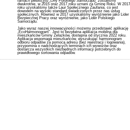
ramach plebiscytu „Orły Polskiego Samorządu” zostaliśmy
dwukrotnie, w 2015 oraz 2017 roku uznani za Gminę Roku. W 201
roku uzyskaliśmy także Laur Społecznego Zaufania, co jest
dowodem na wysoki standard świadczonych przez nas usług
społecznych. Również w 2017 uzyskaliśmy wyróżnienie jako Lider
Bezpiecznej Pracy oraz wyróżnienie, jako Lider Polskiego
Samorządu.
Jako wyraz naszej innowacyjności możemy przedstawić aplikację
„EcoHarmonogram”. Jest to bezpłatna aplikacja mobilna dla
mieszkańców Gminy Żelazków, dostępna od stycznia 2022 roku.
Aplikacja wspomaga mieszkańców, wyszukując harmonogram
odbioru odpadów za pomocą adresu (bez rejestracji i logowania),
przypomina o nadchodzących terminach ich wywozów oraz
dostarcza wszystkich niezbędnych informacji potrzebnych do
prawidłowego sortowania odpadów.