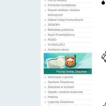
Psy do adopcji
Formularz kontaktowy
Rejestr żłobków i klubów
dziecięcych
Zakład Usług Komunalnych
SENIOR+
Biblioteka publiczna
Kącik Przedsiębiorcy
RODO
SYGNALIŚCI
Archiwum strony
Informacje o gminie
Symbole Żelazkowa
Żelazków w liczbach
Zabytki i wartości kulturowe
Historia
Legendy Żelazkowa