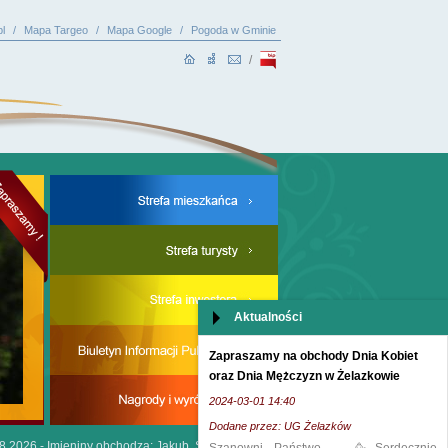
l
/
Mapa Targeo
/
Mapa Google
/
Pogoda w Gminie
/
Aktualności
Zapraszamy na obchody Dnia Kobiet
oraz Dnia Mężczyzn w Żelazkowie
2024-03-01 14:40
Dodane przez: UG Żelazków
.8.2026 -
Imieniny obchodzą: Jakub, Sława i Sykstus