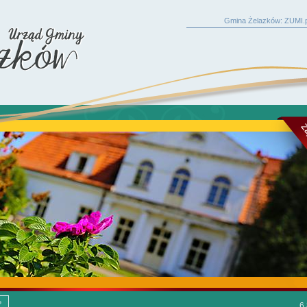
Gmina Żelazków: ZUMI.p
6