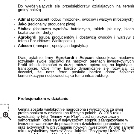
Do wyróżniających się przedsiębiorstw działających na tereni
gminy należą:
Admat
(producent lodów, mrożonek, owoców i warzyw mrożonych)
Jako
(regionalny producent piwa)
Staltex
(dostawca wyrobów hutniczych, takich jak rury, blach
kształtowniki, druty)
Agrokordi
(grupa producentów i dostawcą owoców i warzyw 
terenu Południowej Wielkopolski)
Adecon
(transport, spedycja i logistyka)
Dwie ostatnie firmy
Agrokordi
i
Adecon
stosunkowo niedawn
rozwinęły swoje placówki na naszych terenach inwestycyjnych
Profil ich działalności w dużej mierze opiera się na logistyce 
transporcie. Obie firmy bardzo dynamicznie się rozwijają, c
dowodzi, że nasz teren posiada bardzo dobre zaplecz
komunikacyjne i odpowiednią ku temu infrastrukturę.
Profesjonalizm w działaniu
Gmina została wielokrotnie nagrodzona i wyróżniona za swój
profesjonalizm w działaniu na różnych polach. W 2015 roku
uzyskaliśmy tytuł “Gminy Fair Play”. Jest on przyznawany
samorządom, które są w najwyższym stopniu zaangażowane w
tworzenie warunków do prowadzenia działalności gospodarczej
oraz aktywnych w przyciąganiu nowych inwestorów. W tym samy
roku uzyskaliśmy również Znak Jakości “Przyjazny Urząd”. W