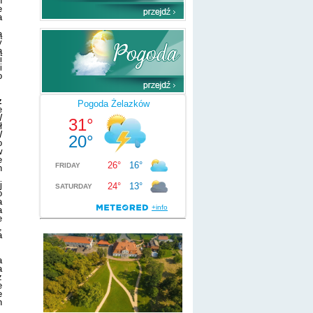
h
e
a
ą
y
ą
i
i
o
z
e
W
ł
W
o
w
e
h
j
o
a
a
e
,
a
a
a
z
e
e
h