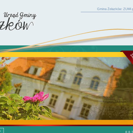
Gmina Żelazków: ZUMI.p
8.8.