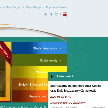
l
/
Mapa Targeo
/
Mapa Google
/
Pogoda w Gminie
/
Aktualności
Zapraszamy na obchody Dnia Kobiet
oraz Dnia Mężczyzn w Żelazkowie
2024-03-01 14:40
Dodane przez: UG Żelazków
2026 -
Imieniny obchodzą: Cyriak, Emilian i Sylwiusz