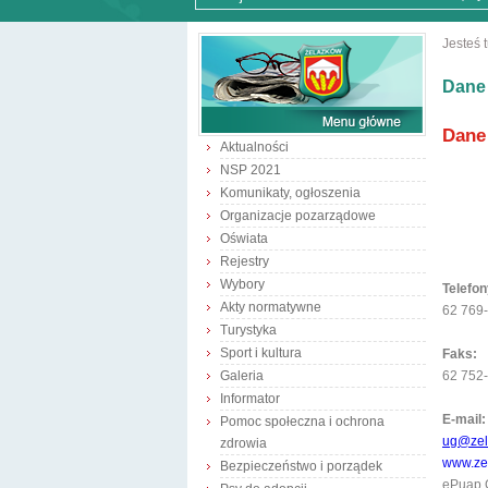
Jesteś t
Dane
Dane
Aktualności
NSP 2021
Komunikaty, ogłoszenia
Organizacje pozarządowe
Oświata
Rejestry
Wybory
Telefon
Akty normatywne
62 769-
Turystyka
Sport i kultura
Faks:
Galeria
62 752
Informator
E-mail:
Pomoc społeczna i ochrona
ug@zel
zdrowia
www.ze
Bezpieczeństwo i porządek
ePuap 