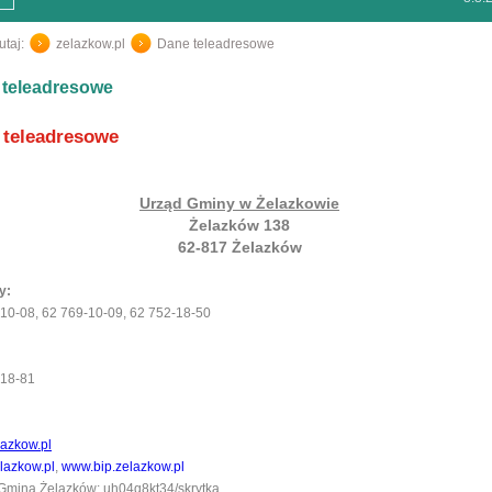
utaj:
zelazkow.pl
/
Dane teleadresowe
 teleadresowe
 teleadresowe
Urząd Gminy w Żelazkowie
Żelazków 138
62-817 Żelazków
y:
10-08, 62 769-10-09, 62 752-18-50
-18-81
azkow.pl
lazkow.pl
,
www.bip.zelazkow.pl
Gmina Żelazków: uh04q8kt34/skrytka