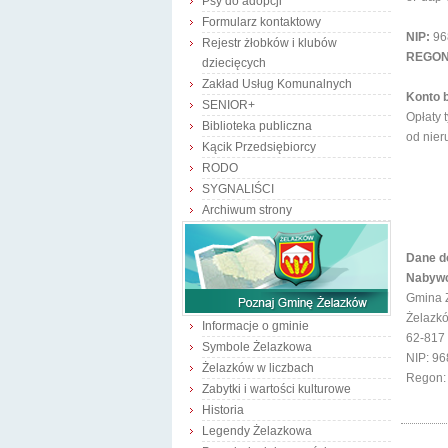
Psy do adopcji
Formularz kontaktowy
NIP:
96
Rejestr żłobków i klubów
REGON
dziecięcych
Zakład Usług Komunalnych
Konto 
SENIOR+
Opłaty 
Biblioteka publiczna
od nier
Kącik Przedsiębiorcy
RODO
SYGNALIŚCI
Archiwum strony
Dane do
Nab
Gmina
Żela
Informacje o gminie
62-81
Symbole Żelazkowa
NIP: 9
Żelazków w liczbach
Regon:
Zabytki i wartości kulturowe
Historia
Legendy Żelazkowa