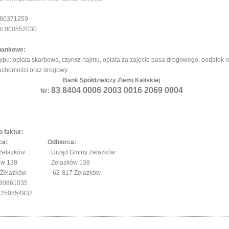
80371259
:
000552030
bankowe:
typu: opłata skarbowa, czynsz najmu, opłata za zajęcie pasa drogowego, podatek ro
uchomości oraz drogowy
Bank Spółdzielczy Ziemi Kaliskiej
83 8404 0006 2003 0016 2069 0004
Nr:
 faktur:
ywca: Odbiorca:
 Żelazków Urząd Gminy Żelazków
zków 138 Żelazków 138
7 Żelazków 62-817 Żelazków
680861035
 250854932