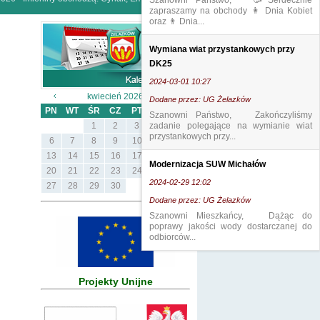
Szanowni Państwo, 🥳Serdecznie
zapraszamy na obchody 👩 Dnia Kobiet
oraz 👨 Dnia...
Wymiana wiat przystankowych przy
DK25
2024-03-01 10:27
kwiecień 2026
Dodane przez: UG Żelazków
PN
WT
ŚR
CZ
PT
SB
ND
Szanowni Państwo, Zakończyliśmy
1
2
3
zadanie polegające na wymianie wiat
4
5
przystankowych przy...
6
7
8
9
10
11
12
13
14
15
16
17
18
19
Modernizacja SUW Michałów
20
21
22
23
24
25
26
2024-02-29 12:02
27
28
29
30
Dodane przez: UG Żelazków
Szanowni Mieszkańcy, Dążąc do
poprawy jakości wody dostarczanej do
odbiorców...
Projekty Unijne