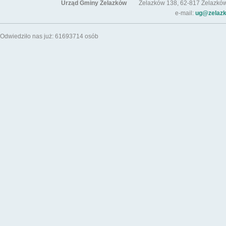
Urząd Gminy Żelazków
Żelazków 138, 62-817 Żelazków / t
e-mail:
ug@zelazk
Odwiedziło nas już: 61693714 osób