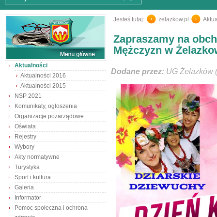
Jesteś tutaj:
zelazkow.pl
/
Aktua
Zapraszamy na obcho
Mężczyzn w Żelazko
Aktualności
Dodane przez:
UG Żelazków (
Aktualności 2016
Aktualności 2015
NSP 2021
Komunikaty, ogłoszenia
Organizacje pozarządowe
Oświata
Rejestry
Wybory
Akty normatywne
Turystyka
Sport i kultura
Galeria
Informator
Pomoc społeczna i ochrona