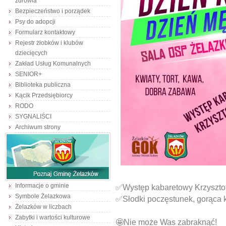
zdrowia
Bezpieczeństwo i porządek
Psy do adopcji
Formularz kontaktowy
Rejestr żłobków i klubów
dziecięcych
Zakład Usług Komunalnych
SENIOR+
Biblioteka publiczna
Kącik Przedsiębiorcy
RODO
SYGNALIŚCI
Archiwum strony
Informacje o gminie
✅Występ kabaretowy Krzyszto
Symbole Żelazkowa
✅Słodki poczęstunek, gorąca k
Żelazków w liczbach
Zabytki i wartości kulturowe
🤩Nie może Was zabraknąć!